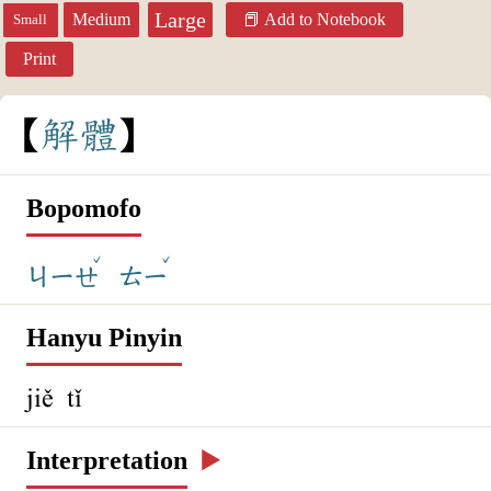
Large
Medium
Add to Notebook
Small
Print
解
體
Bopomofo
ˇ
ˇ
ㄐㄧㄝ
ㄊㄧ
Hanyu Pinyin
jiě tǐ
Interpretation
▶️