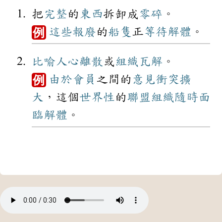
把
完整
的
東西
拆卸成
零碎
。
這些
報廢
的
船隻
正
等待
解體
。
例
比喻
人心
離散
或
組織
瓦解
。
由於
會員
之間的
意見
衝突
擴
例
大
，這個
世界性
的
聯盟
組織
隨時
面
臨
解體
。