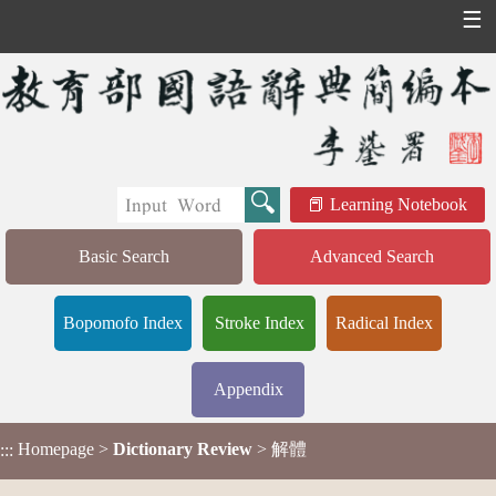
☰
Learning Notebook
Basic Search
Advanced Search
Bopomofo Index
Stroke Index
Radical Index
Appendix
Homepage
>
Dictionary Review
> 解體
:::