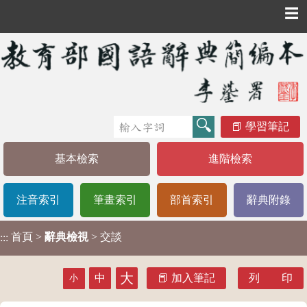
☰
學習筆記
基本檢索
進階檢索
注音索引
筆畫索引
部首索引
辭典附錄
首頁
>
辭典檢視
> 交談
:::
大
中
加入筆記
列 印
小