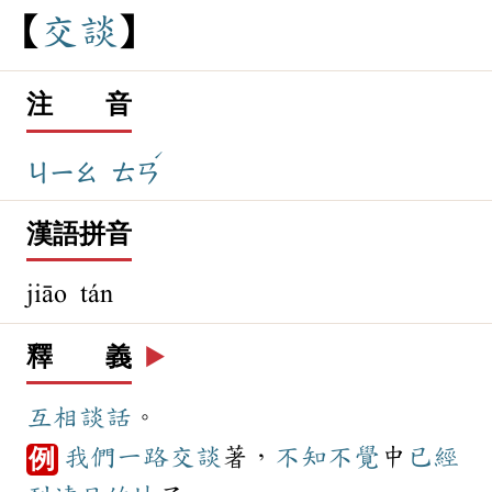
交
談
注 音
ˊ
ㄐㄧㄠ
ㄊㄢ
漢語拼音
jiāo tán
釋 義
▶️
互相
談話
。
我們
一路
交談
著，
不知不覺
中
已經
例