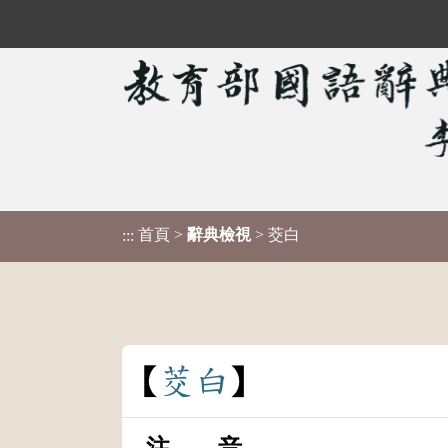
首頁
>
辭典檢視
> 茭白
:::
茭
白
注 音