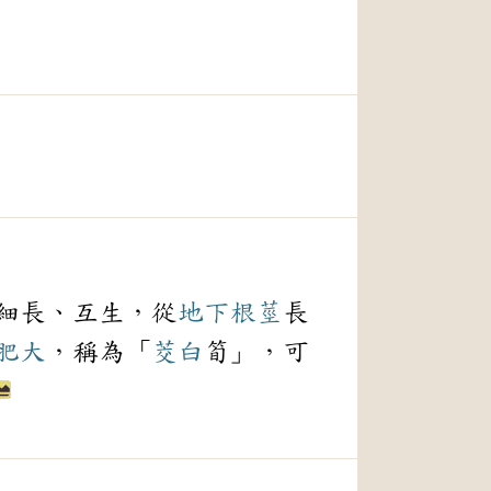
細長、互生，從
地下
根莖
長
肥大
，稱為「
茭白
筍」，可