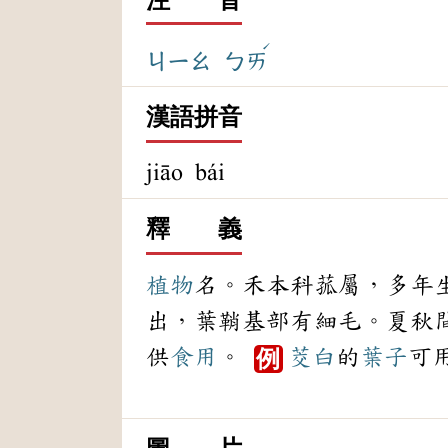
ˊ
ㄐㄧㄠ
ㄅㄞ
漢語拼音
jiāo bái
釋 義
植物
名。禾本科菰屬，多年
出，葉鞘基部有細毛。夏秋
供
食用
。
茭白
的
葉子
可
例