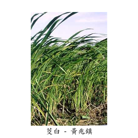
茭白 - 黃兆鎮