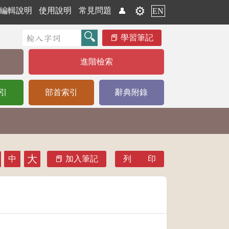
⚙️
編輯說明
使用說明
常見問題
👤
EN
學習筆記
進階檢索
引
部首索引
辭典附錄
大
中
加入筆記
列 印