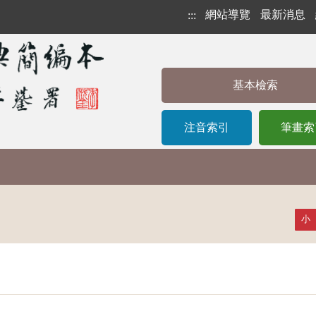
網站導覽
最新消息
:::
基本檢索
注音索引
筆畫索
小