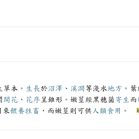
生草本。
生長
於
沼澤
、
溪澗
等淺水
地方
。葉
間
開花
，
花序
呈錐形。嫩莖經黑穗菌
寄生
而
用來
餵養
牲畜
，而嫩莖則可供
人類
食用
。