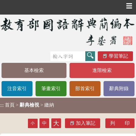
☰
學習筆記
基本檢索
進階檢索
注音索引
筆畫索引
部首索引
辭典附錄
首頁
>
辭典檢視
> 繳納
:::
大
中
加入筆記
列 印
小