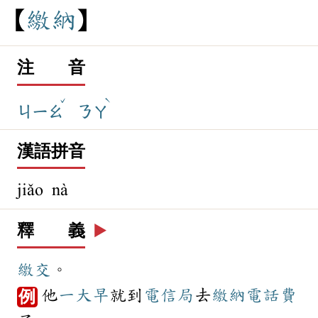
繳
納
注 音
ˇ
ˋ
ㄐㄧㄠ
ㄋㄚ
漢語拼音
jiǎo nà
釋 義
▶️
繳交
。
他
一大早
就到
電信局
去
繳納
電話費
例