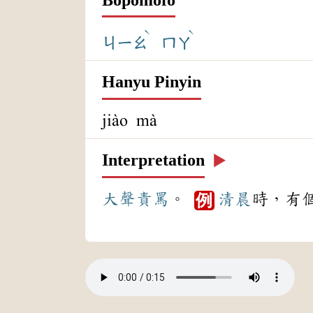
ˋ
ˋ
ㄐㄧㄠ
ㄇㄚ
Hanyu Pinyin
jiào mà
Interpretation
▶️
大聲
責罵
。
清晨
時，有
例