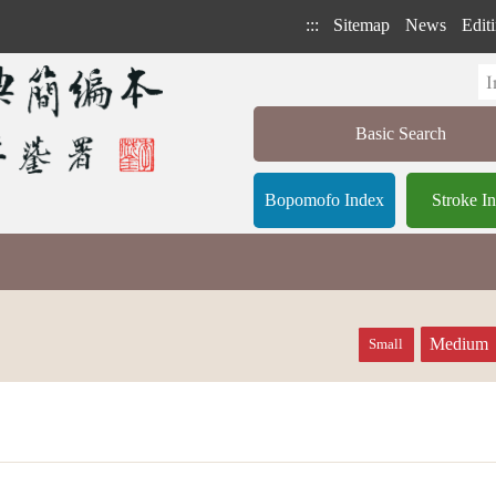
:::
Sitemap
News
Editi
Basic Search
Bopomofo Index
Stroke I
Medium
Small