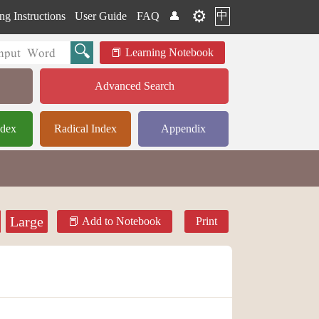
⚙️
中
ng Instructions
User Guide
FAQ
👤
Learning Notebook
Advanced Search
ndex
Radical Index
Appendix
Large
Add to Notebook
Print