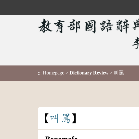
Homepage
>
Dictionary Review
> 叫罵
:::
叫
罵
Bopomofo