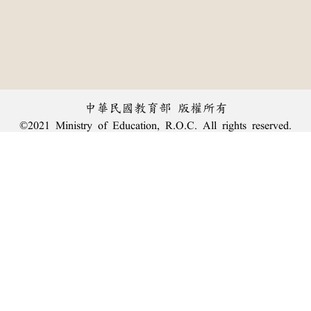
中華民國教育部 版權所有
©2021 Ministry of Education, R.O.C. All rights reserved.
:::
個資法及隱私聲明
|
辭典公眾授權網
|
意見交流
|
網網相連
三峽總院區地址：新北市三峽區三樹路2號、
︿
臺北院區地址：臺北市大安區和平東路一段179號、
臺中院區地址：臺中市豐原區師範街67號
回頂端
電話總機：
(02)7740-7890
、
傳真：(02)7740-7064、
TANet VoIP：9009-7890
線上人數: 1645
累積總人次: 240,024,345