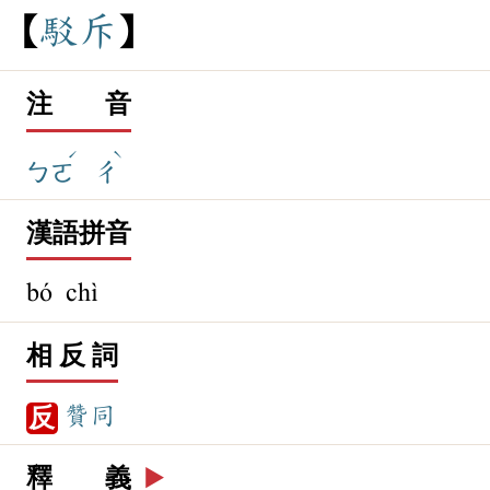
駁
斥
注 音
ˊ
ˋ
ㄅㄛ
ㄔ
漢語拼音
bó chì
相 反 詞
贊同
反
釋 義
▶️