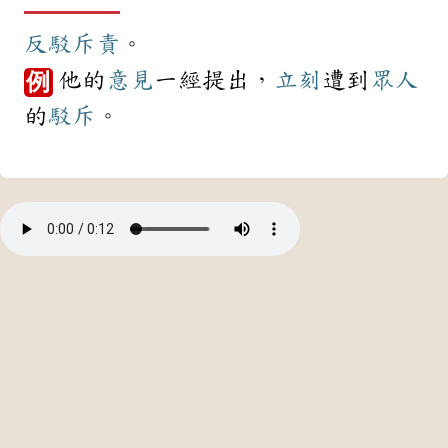
反駁
斥責
。
他的
意見
一經提出，
立刻
遭到
眾人
例
的
駁斥
。