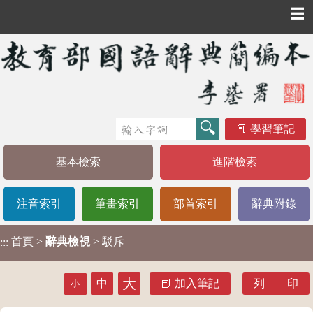
☰
學習筆記
基本檢索
進階檢索
注音索引
筆畫索引
部首索引
辭典附錄
首頁
>
辭典檢視
> 駁斥
:::
大
中
加入筆記
列 印
小