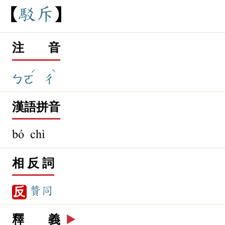
駁
斥
注 音
ˊ
ˋ
ㄅㄛ
ㄔ
漢語拼音
bó chì
相 反 詞
贊同
反
釋 義
▶️