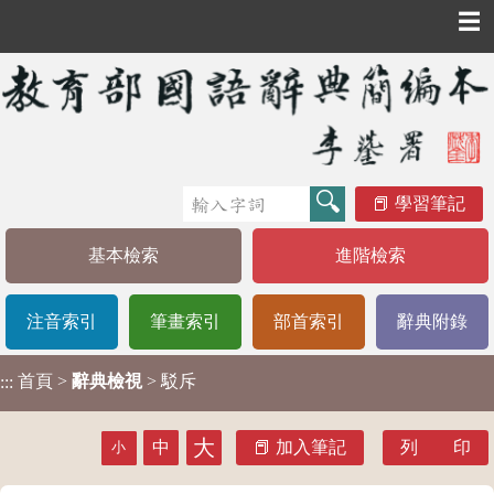
☰
學習筆記
基本檢索
進階檢索
注音索引
筆畫索引
部首索引
辭典附錄
首頁
>
辭典檢視
> 駁斥
:::
大
中
加入筆記
列 印
小