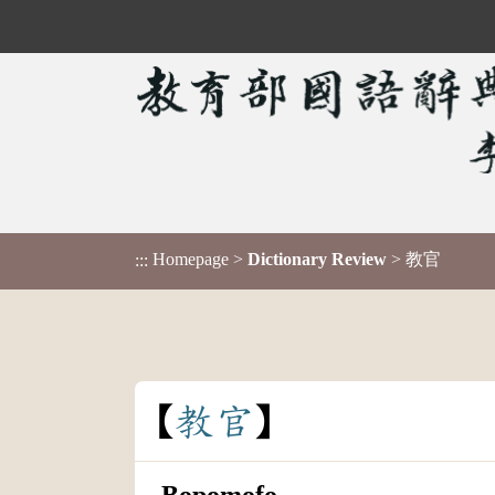
Homepage
>
Dictionary Review
> 教官
:::
教
官
Bopomofo