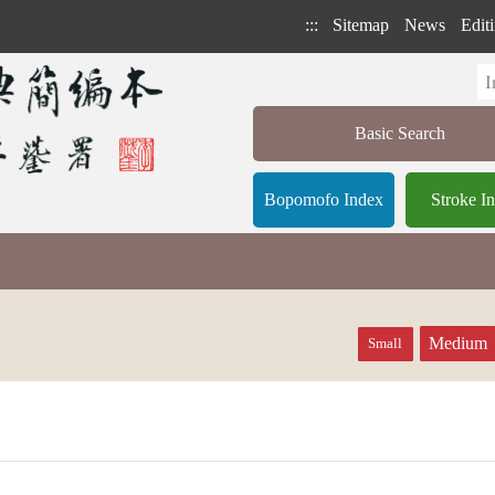
:::
Sitemap
News
Editi
Basic Search
Bopomofo Index
Stroke I
Medium
Small