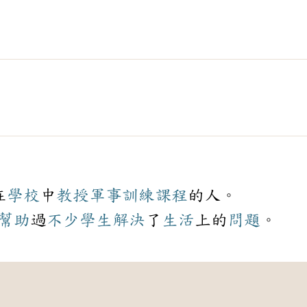
在
學校
中
教授
軍事
訓練
課程
的人。
幫助
過
不少
學生
解決
了
生活
上的
問題
。