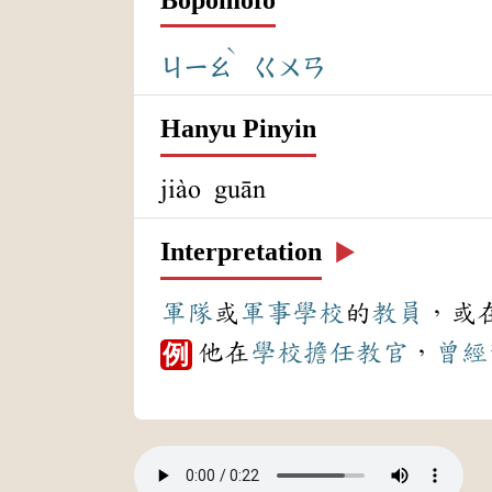
ˋ
ㄐㄧㄠ
ㄍㄨㄢ
Hanyu Pinyin
jiào guān
Interpretation
▶️
軍隊
或
軍事學校
的
教員
，或
他在
學校
擔任
教官
，
曾經
例