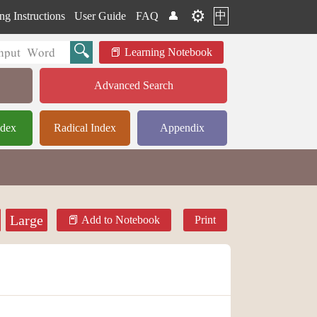
⚙️
中
ng Instructions
User Guide
FAQ
👤
Learning Notebook
Advanced Search
ndex
Radical Index
Appendix
Large
Add to Notebook
Print