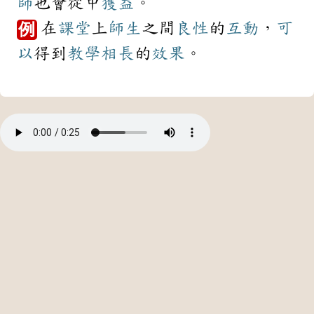
師
也會從中
獲益
。
在
課堂
上
師生
之間
良性
的
互動
，
可
例
以
得到
教學相長
的
效果
。