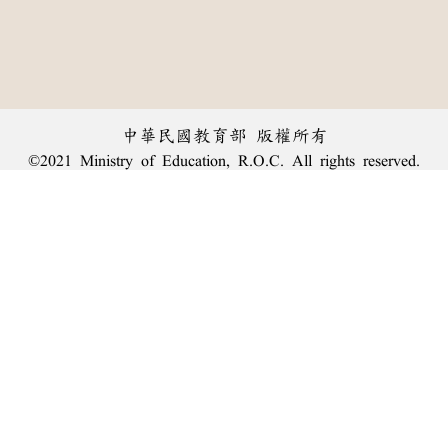
中華民國教育部 版權所有
©2021 Ministry of Education, R.O.C. All rights reserved.
︿
:::
個資法及隱私聲明
|
辭典公眾授權網
|
意見交流
|
網網相連
三峽總院區地址：新北市三峽區三樹路2號、
臺北院區地址：臺北市大安區和平東路一段179號、
回頂端
臺中院區地址：臺中市豐原區師範街67號
電話總機：
(02)7740-7890
、
傳真：(02)7740-7064、
TANet VoIP：9009-7890
線上人數: 1755