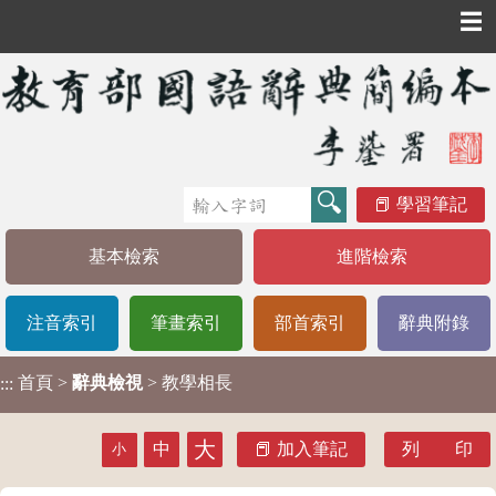
☰
學習筆記
基本檢索
進階檢索
注音索引
筆畫索引
部首索引
辭典附錄
首頁
>
辭典檢視
> 教學相長
:::
大
中
加入筆記
列 印
小