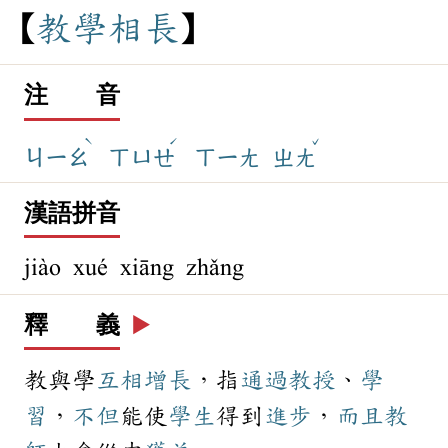
教
學
相
長
注 音
ˋ
ˊ
ˇ
ㄐㄧㄠ
ㄒㄩㄝ
ㄒㄧㄤ
ㄓㄤ
漢語拼音
jiào xué xiāng zhǎng
釋 義
▶️
教與學
互相
增長
，指
通過
教授
、
學
習
，
不但
能使
學生
得到
進步
，
而且
教