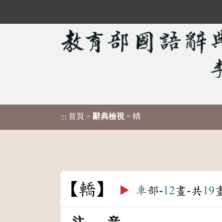
首頁
>
辭典檢視
> 轎
:::
轎
▶️
車
部-
12
畫-共
19
注 音