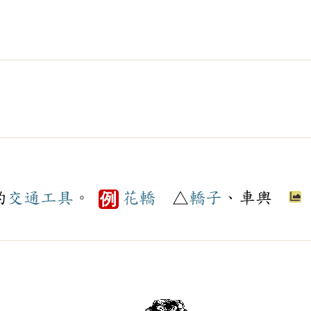
的
交通工具
。
花轎
△
轎子
、車輿
例