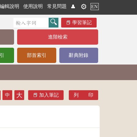
⚙️
編輯說明
使用說明
常見問題
👤
EN
學習筆記
進階檢索
引
部首索引
辭典附錄
大
中
加入筆記
列 印