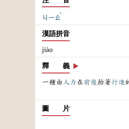
ˋ
ㄐㄧㄠ
漢語拼音
jiào
釋 義
▶️
一種由
人力
在
前後
抬著
行進
圖 片