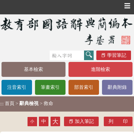
☰
學習筆記
基本檢索
進階檢索
注音索引
筆畫索引
部首索引
辭典附錄
首頁
>
辭典檢視
> 救命
:::
大
中
加入筆記
列 印
小