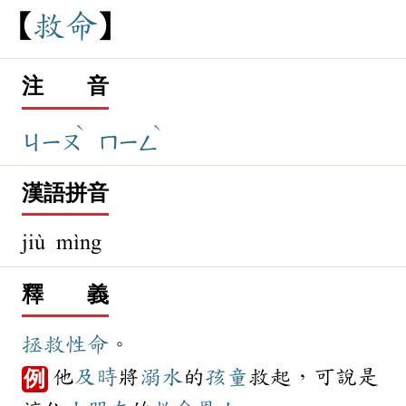
救
命
注 音
ˋ
ˋ
ㄐㄧㄡ
ㄇㄧㄥ
漢語拼音
jiù mìng
釋 義
拯救
性命
。
他
及時
將
溺水
的
孩童
救起，可說是
例