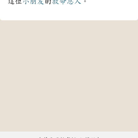
這位
小朋友
的
救命
恩人
。