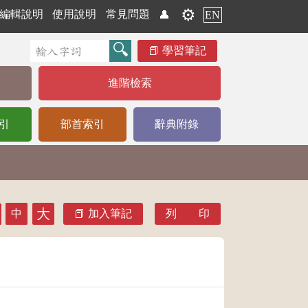
⚙️
編輯說明
使用說明
常見問題
👤
EN
學習筆記
進階檢索
引
部首索引
辭典附錄
大
中
加入筆記
列 印