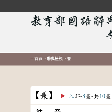
首頁
>
辭典檢視
> 兼
:::
兼
▶️
八
部-
8
畫-共
10
畫
注 音