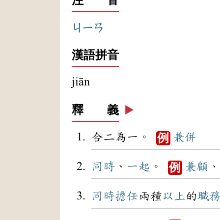
ㄐㄧㄢ
漢語拼音
jiān
釋 義
▶️
合二為一。
兼併
例
同時
、
一起
。
兼顧
、
例
同時
擔任
兩種
以上
的
職