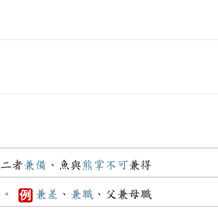
二者
兼備
、魚與
熊掌
不可
兼得
務
。
兼差
、
兼職
、父兼母職
例