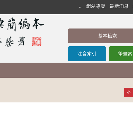
網站導覽
最新消息
:::
基本檢索
注音索引
筆畫索
小