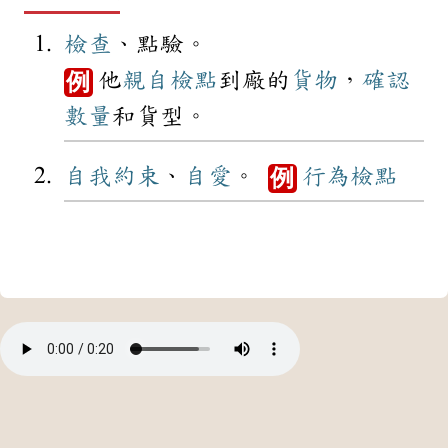
檢查
、點驗。
他
親自
檢點
到廠的
貨物
，
確認
例
數量
和貨型。
自我
約束
、
自愛
。
行為
檢點
例