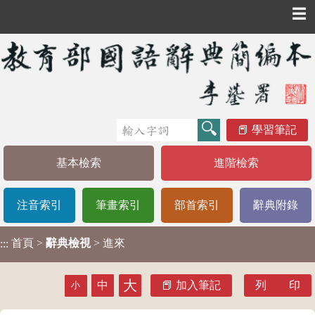
☰
學習筆記
基本檢索
進階檢索
注音索引
筆畫索引
部首索引
辭典附錄
首頁
>
辭典檢視
> 進來
:::
大
中
加入筆記
列 印
小