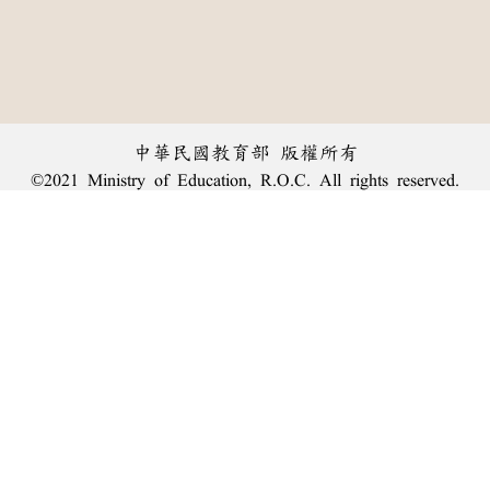
中華民國教育部 版權所有
©2021 Ministry of Education, R.O.C. All rights reserved.
︿
:::
個資法及隱私聲明
|
辭典公眾授權網
|
意見交流
|
網網相連
三峽總院區地址：新北市三峽區三樹路2號、
臺北院區地址：臺北市大安區和平東路一段179號、
回頂端
臺中院區地址：臺中市豐原區師範街67號
電話總機：
(02)7740-7890
、
傳真：(02)7740-7064、
TANet VoIP：9009-7890
線上人數: 2500