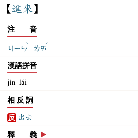
進
來
注 音
ˋ
ˊ
ㄐㄧㄣ
ㄌㄞ
漢語拼音
jìn lái
相 反 詞
出去
反
釋 義
▶️