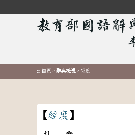
首頁
>
辭典檢視
> 經度
:::
經
度
注 音