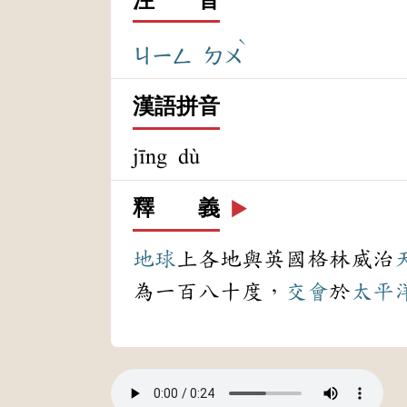
ˋ
ㄐㄧㄥ
ㄉㄨ
漢語拼音
jīng dù
釋 義
▶️
地球
上各地與英國格林威治
為一百八十度，
交會
於
太平