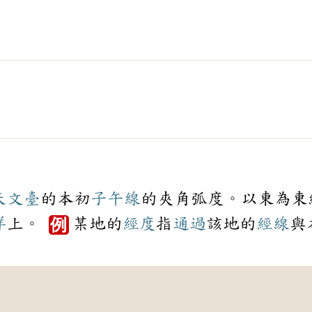
天文臺
的本初
子午線
的夾角弧度。以東為東
洋
上。
某地的
經度
指
通過
該地的
經線
與
例