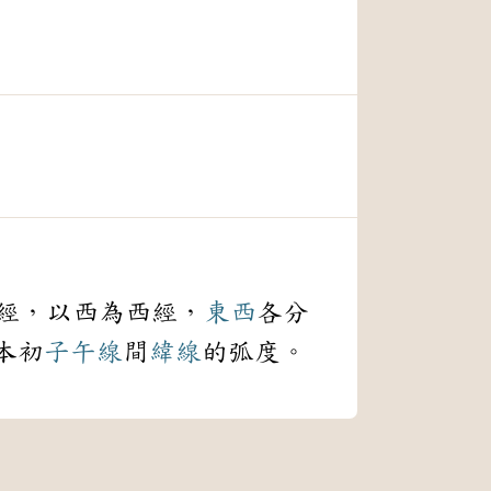
經，以西為西經，
東西
各分
本初
子午線
間
緯線
的弧度。