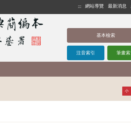
網站導覽
最新消息
:::
基本檢索
注音索引
筆畫索
小