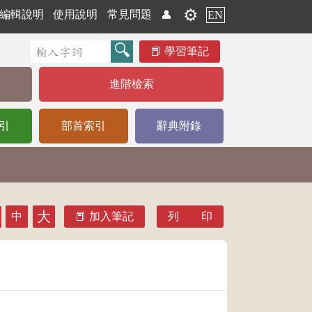
⚙️
編輯說明
使用說明
常見問題
👤
EN
學習筆記
進階檢索
引
部首索引
辭典附錄
大
中
加入筆記
列 印