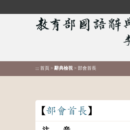
首頁
>
辭典檢視
> 部會首長
:::
部
會
首
長
注 音