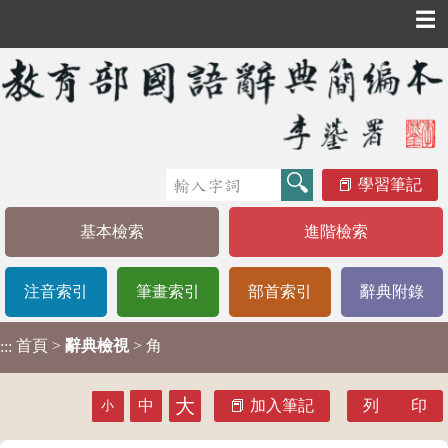
☰
學習筆記
基本檢索
進階檢索
注音索引
筆畫索引
部首索引
辭典附錄
首頁
>
辭典檢視
> 角
:::
大
中
加入筆記
列 印
小