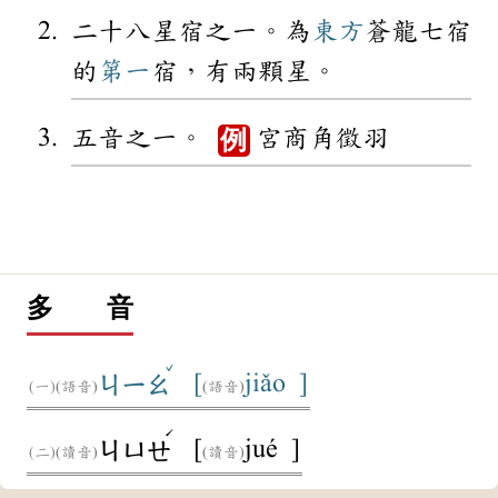
二十八星宿之一。為
東方
蒼龍七宿
的
第一
宿，有兩顆星。
五音之一。
宮商角徵羽
例
多 音
ˇ
[
jiǎo ]
ㄐㄧㄠ
(語音)
(語音)
ˊ
[
jué ]
ㄐㄩㄝ
(讀音)
(讀音)