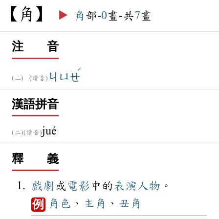
角
▶️
角
部-
0
畫-共
7
畫
注 音
ˊ
ㄐㄩㄝ
(讀音)
漢語拼音
jué
(讀音)
釋 義
戲劇
或
電影
中的
表演
人物
。
角色
、
主角
、
丑角
例