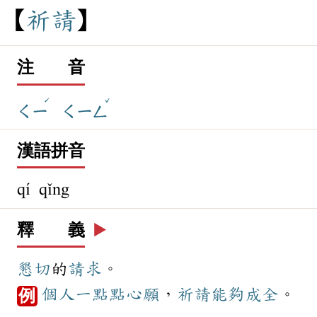
祈
請
注 音
ˊ
ˇ
ㄑㄧ
ㄑㄧㄥ
漢語拼音
qí qǐng
釋 義
▶️
懇切
的
請求
。
個人
一點點
心願
，
祈請
能夠
成全
。
例