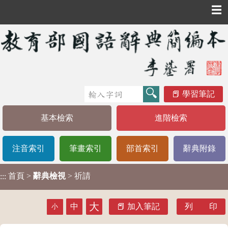
☰
學習筆記
基本檢索
進階檢索
注音索引
筆畫索引
部首索引
辭典附錄
首頁
>
辭典檢視
> 祈請
:::
大
中
加入筆記
列 印
小