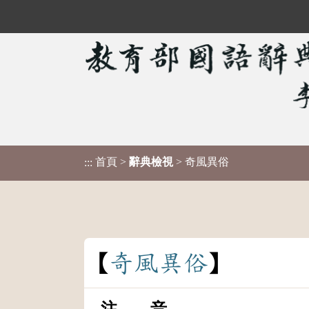
首頁
>
辭典檢視
> 奇風異俗
:::
奇
風
異
俗
注 音