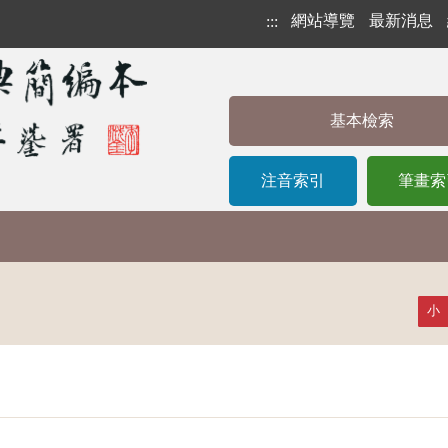
網站導覽
最新消息
:::
基本檢索
注音索引
筆畫索
小