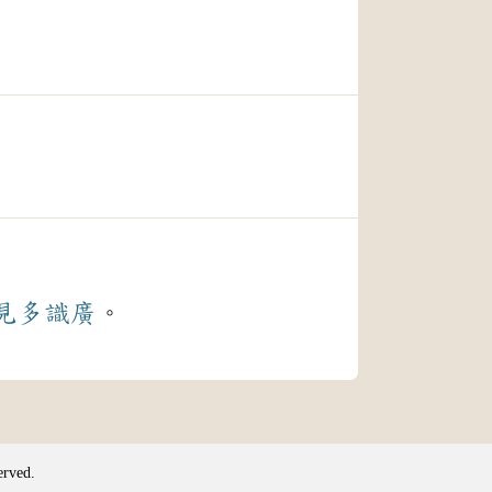
見多識廣
。
erved.