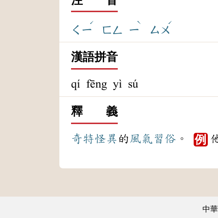
ˊ
ˋ
ˊ
ㄑㄧ
ㄈㄥ
ㄧ
ㄙㄨ
漢語拼音
qí fēng yì sú
釋 義
奇特
怪異
的
風氣
習俗
。
例
中華