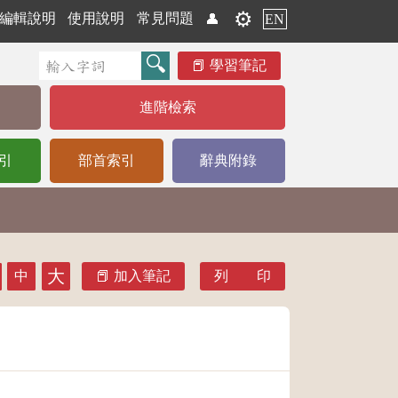
⚙️
編輯說明
使用說明
常見問題
👤
EN
學習筆記
進階檢索
引
部首索引
辭典附錄
大
中
加入筆記
列 印