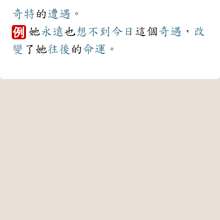
奇特
的
遭遇
。
她
永遠
也
想不到
今日
這個
奇遇
，
改
例
變
了她
往後
的
命運
。