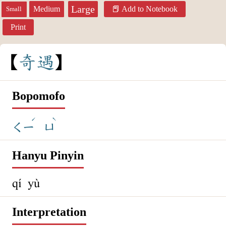
Large
Medium
Add to Notebook
Small
Print
奇
遇
Bopomofo
ˊ
ˋ
ㄑㄧ
ㄩ
Hanyu Pinyin
qí yù
Interpretation