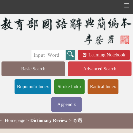
☰
Learning Notebook
Basic Search
Advanced Search
Bopomofo Index
Stroke Index
Radical Index
Appendix
Homepage
>
Dictionary Review
> 奇遇
:::