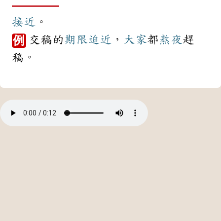
接近
。
交稿的
期限
迫近
，
大家
都
熬夜
趕
例
稿。