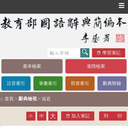
☰
學習筆記
基本檢索
進階檢索
注音索引
筆畫索引
部首索引
辭典附錄
首頁
>
辭典檢視
> 迫近
:::
大
中
加入筆記
列 印
小