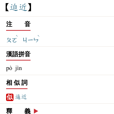
迫
近
注 音
ˋ
ˋ
ㄆㄛ
ㄐㄧㄣ
漢語拼音
pò jìn
相 似 詞
逼近
似
釋 義
▶️