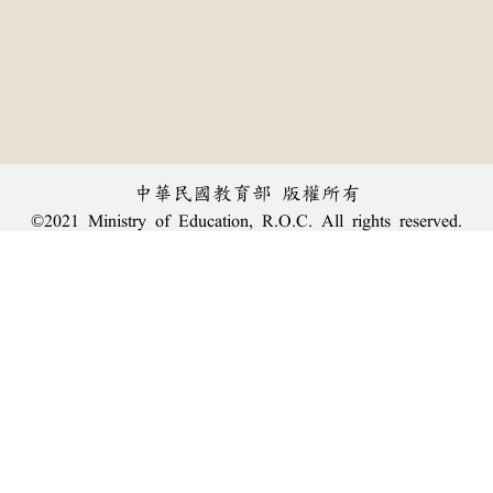
中華民國教育部 版權所有
©2021 Ministry of Education, R.O.C. All rights reserved.
︿
:::
個資法及隱私聲明
|
辭典公眾授權網
|
意見交流
|
網網相連
三峽總院區地址：新北市三峽區三樹路2號、
臺北院區地址：臺北市大安區和平東路一段179號、
回頂端
臺中院區地址：臺中市豐原區師範街67號
電話總機：
(02)7740-7890
、
傳真：(02)7740-7064、