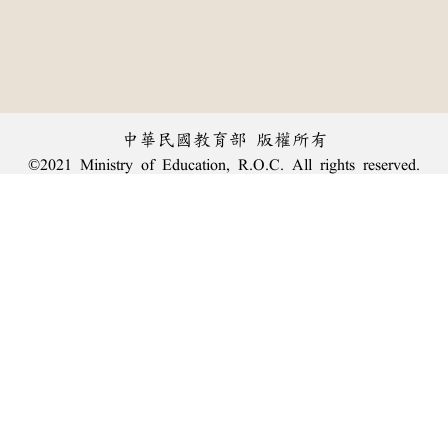
中華民國教育部 版權所有
©2021 Ministry of Education, R.O.C. All rights reserved.
︿
:::
個資法及隱私聲明
|
辭典公眾授權網
|
意見交流
|
網網相連
三峽總院區地址：新北市三峽區三樹路2號、
臺北院區地址：臺北市大安區和平東路一段179號、
回頂端
臺中院區地址：臺中市豐原區師範街67號
電話總機：
(02)7740-7890
、
傳真：(02)7740-7064、
TANet VoIP：9009-7890
線上人數: 1609