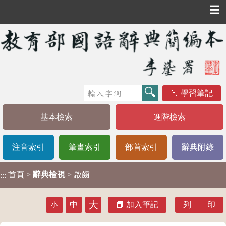
☰
學習筆記
基本檢索
進階檢索
注音索引
筆畫索引
部首索引
辭典附錄
首頁
>
辭典檢視
> 啟齒
:::
大
中
加入筆記
列 印
小