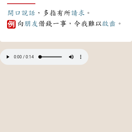
開口
說話
，多指有所
請求
。
向
朋友
借錢一事，令我難以
啟齒
。
例