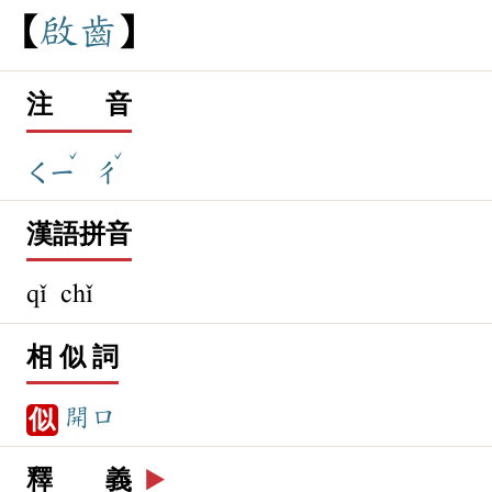
啟
齒
注 音
ˇ
ˇ
ㄑㄧ
ㄔ
漢語拼音
qǐ chǐ
相 似 詞
開口
似
釋 義
▶️