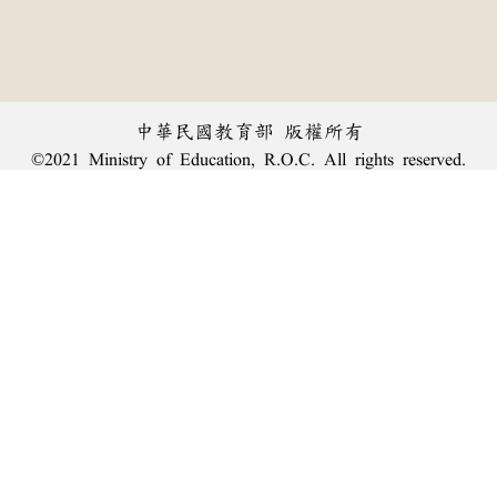
中華民國教育部 版權所有
©2021 Ministry of Education, R.O.C. All rights reserved.
︿
:::
個資法及隱私聲明
|
辭典公眾授權網
|
意見交流
|
網網相連
三峽總院區地址：新北市三峽區三樹路2號、
臺北院區地址：臺北市大安區和平東路一段179號、
回頂端
臺中院區地址：臺中市豐原區師範街67號
電話總機：
(02)7740-7890
、
傳真：(02)7740-7064、
TANet VoIP：9009-7890
線上人數: 2691