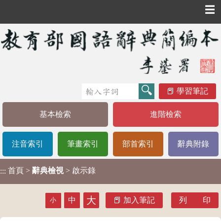
☰
學習筆記
基本檢索
進階檢索
注音索引
筆畫索引
部首索引
辭典附錄
首頁
>
辭典檢視
> 啟示錄
:::
大
中
加入筆記
列 印
小