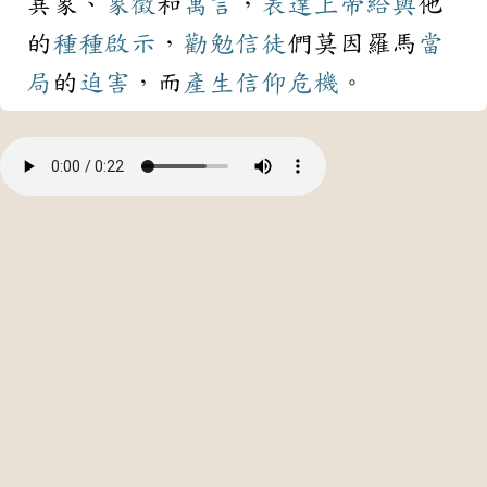
異象、
象徵
和
寓言
，
表達
上帝
給與
他
的
種種
啟示
，
勸勉
信徒
們莫因羅馬
當
局
的
迫害
，而
產生
信仰
危機
。