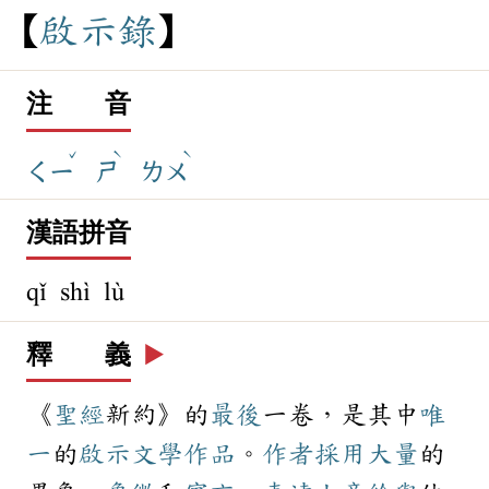
啟
示
錄
注 音
ˇ
ˋ
ˋ
ㄑㄧ
ㄕ
ㄌㄨ
漢語拼音
qǐ shì lù
釋 義
▶️
《
聖經
新約》的
最後
一卷，是其中
唯
一
的
啟示
文學
作品
。
作者
採用
大量
的