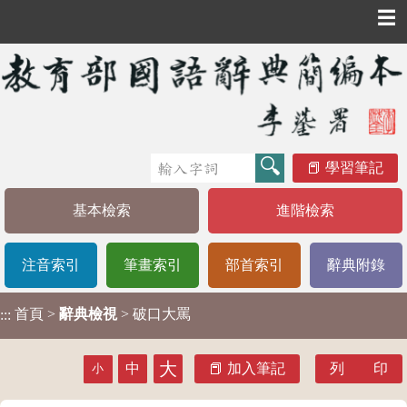
☰
學習筆記
基本檢索
進階檢索
注音索引
筆畫索引
部首索引
辭典附錄
首頁
>
辭典檢視
> 破口大罵
:::
大
中
加入筆記
列 印
小