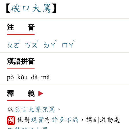
破
口
大
罵
注 音
ˋ
ˇ
ˋ
ˋ
ㄆㄛ
ㄎㄡ
ㄉㄚ
ㄇㄚ
漢語拼音
pò kǒu dà mà
釋 義
▶️
以
惡言
大聲
咒罵
。
他對
現實
有
許多
不滿
，講到激動處
例