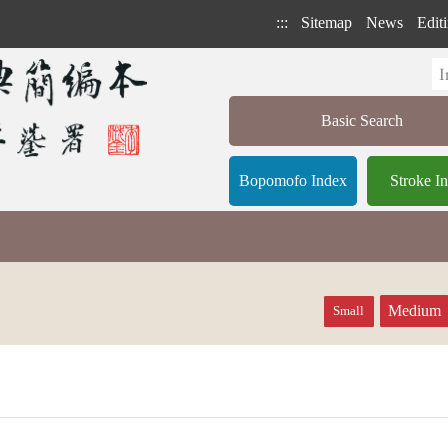
:::
Sitemap
News
Editi
Basic Search
Bopomofo Index
Stroke I
Medium
Small