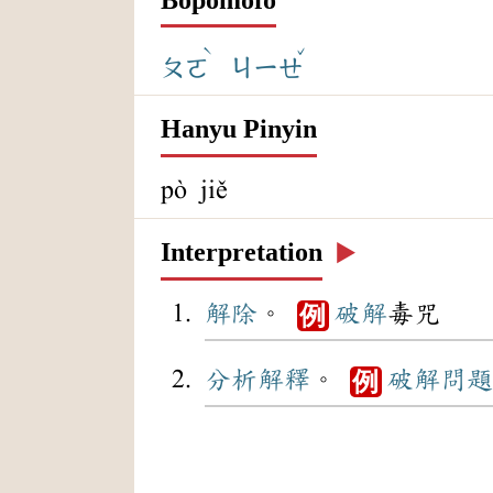
ˋ
ˇ
ㄆㄛ
ㄐㄧㄝ
Hanyu Pinyin
pò jiě
Interpretation
▶️
解除
。
破解
毒咒
例
分析
解釋
。
破解
問題
例