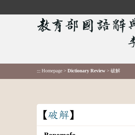
Homepage
>
Dictionary Review
> 破解
:::
破
解
Bopomofo