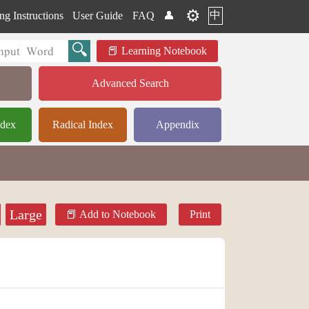
⚙️
中
ng Instructions
User Guide
FAQ
👤
Learning Notebook
Advanced Search
ndex
Radical Index
Appendix
Large
Add to Notebook
Print