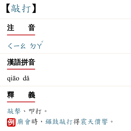
敲
打
注 音
ˇ
ㄑㄧㄠ
ㄉㄚ
漢語拼音
qiāo dǎ
釋 義
敲擊
、叩打。
廟會
時，
鑼鼓
敲打
得
震天價響
。
例