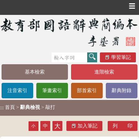
☰
學習筆記
基本檢索
進階檢索
注音索引
筆畫索引
部首索引
辭典附錄
首頁
>
辭典檢視
> 敲打
:::
大
中
加入筆記
列 印
小