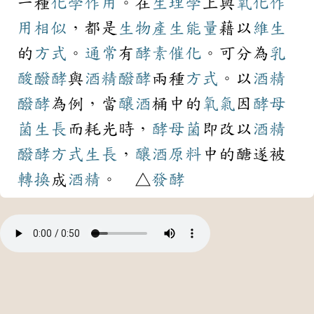
一種
化學作用
。在
生理學
上與
氧化
作
用
相似
，都是
生物
產生
能量
藉以
維生
的
方式
。
通常
有
酵素
催化
。可分為
乳
酸
醱酵
與
酒精
醱酵
兩種
方式
。以
酒精
醱酵
為例，當
釀酒
桶中的
氧氣
因
酵母
菌
生長
而耗光時，
酵母菌
即改以
酒精
醱酵
方式
生長
，
釀酒
原料
中的醣遂被
轉換
成
酒精
。 △
發酵