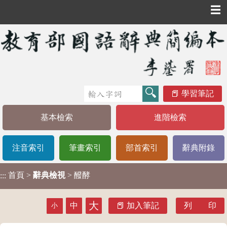
☰
學習筆記
基本檢索
進階檢索
注音索引
筆畫索引
部首索引
辭典附錄
首頁
>
辭典檢視
> 醱酵
:::
大
中
加入筆記
列 印
小