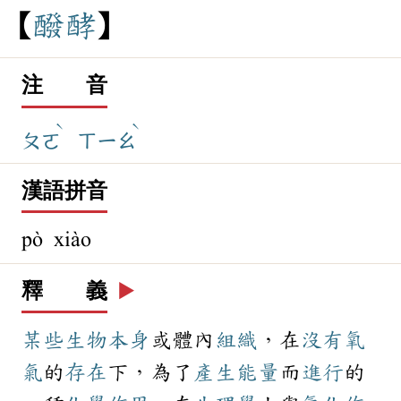
醱
酵
注 音
ˋ
ˋ
ㄆㄛ
ㄒㄧㄠ
漢語拼音
pò xiào
釋 義
▶️
某些
生物
本身
或體內
組織
，在
沒有
氧
氣
的
存在
下，為了
產生
能量
而
進行
的