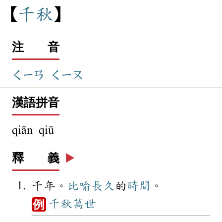
千
秋
注 音
ㄑㄧㄢ
ㄑㄧㄡ
漢語拼音
qiān qiū
釋 義
▶️
千年。
比喻
長久
的
時間
。
千秋萬世
例