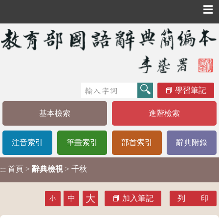
☰
學習筆記
基本檢索
進階檢索
注音索引
筆畫索引
部首索引
辭典附錄
首頁
>
辭典檢視
> 千秋
:::
大
中
加入筆記
列 印
小