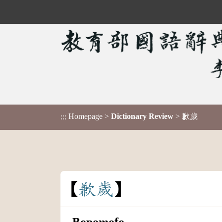
Homepage
>
Dictionary Review
> 歉歲
:::
歉
歲
Bopomofo