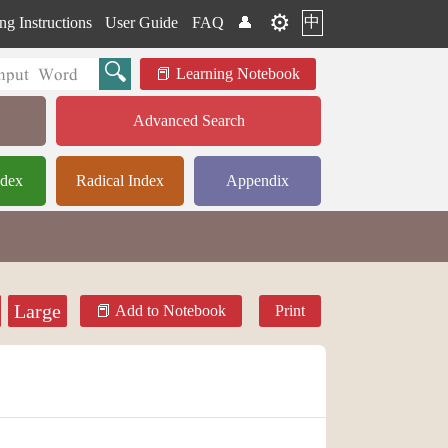
⚙️
中
ng Instructions
User Guide
FAQ
👤
Learning Notebook
Advanced Search
ndex
Radical Index
Appendix
Large
Add to Notebook
Print