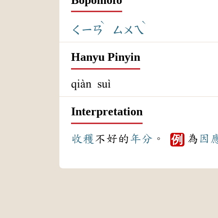
ˋ
ˋ
ㄑㄧㄢ
ㄙㄨㄟ
Hanyu Pinyin
qiàn suì
Interpretation
收穫
不好的
年分
。
為
因
例