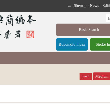
:::
Sitemap
News
Editi
Basic Search
Bopomofo Index
Stroke I
Medium
Small