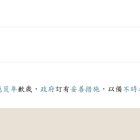
應
荒年
歉歲，
政府
訂有
妥善
措施
，以備
不時