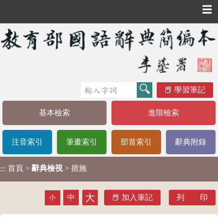
☰
學習筆記
基本檢索
進階檢索
注音索引
筆畫索引
部首索引
辭典附錄
首頁
>
辭典檢視
> 措施
:::
大
中
加入筆記
列 印
小