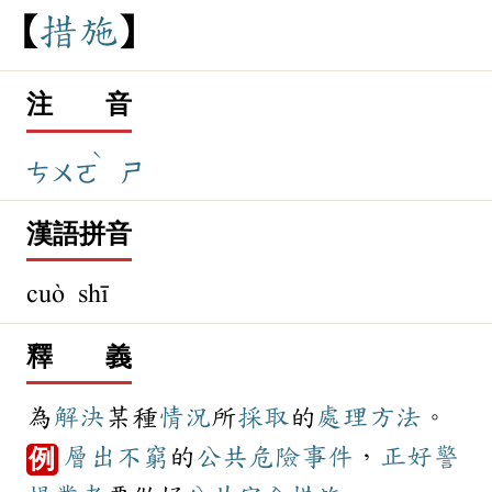
措
施
注 音
ˋ
ㄘㄨㄛ
ㄕ
漢語拼音
cuò shī
釋 義
為
解決
某種
情況
所
採取
的
處理
方法
。
層出不窮
的
公共
危險
事件
，
正好
警
例