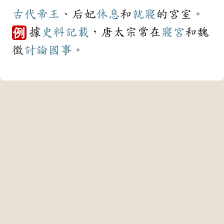
古代
帝王
、后妃
休息
和
就寢
的宮室。
據
史料
記載
，唐太宗常在
寢宮
和魏
例
徵
討論
國事
。