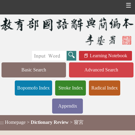
☰
Learning Notebook
Basic Search
Advanced Search
Bopomofo Index
Stroke Index
Radical Index
Appendix
Homepage
>
Dictionary Review
> 寢宮
:::