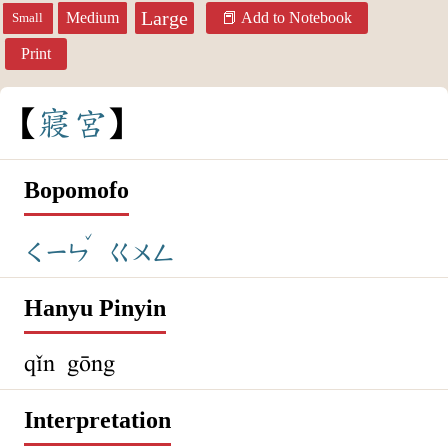
Large
Medium
Add to Notebook
Small
Print
寢
宮
Bopomofo
ˇ
ㄑㄧㄣ
ㄍㄨㄥ
Hanyu Pinyin
qǐn gōng
Interpretation