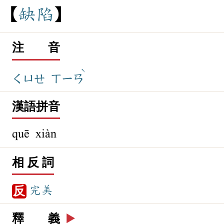
缺
陷
注 音
ˋ
ㄑㄩㄝ
ㄒㄧㄢ
漢語拼音
quē xiàn
相 反 詞
完美
反
釋 義
▶️