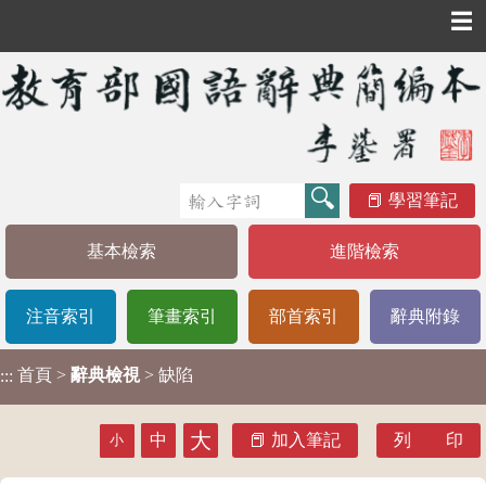
☰
學習筆記
基本檢索
進階檢索
注音索引
筆畫索引
部首索引
辭典附錄
首頁
>
辭典檢視
> 缺陷
:::
大
中
加入筆記
列 印
小