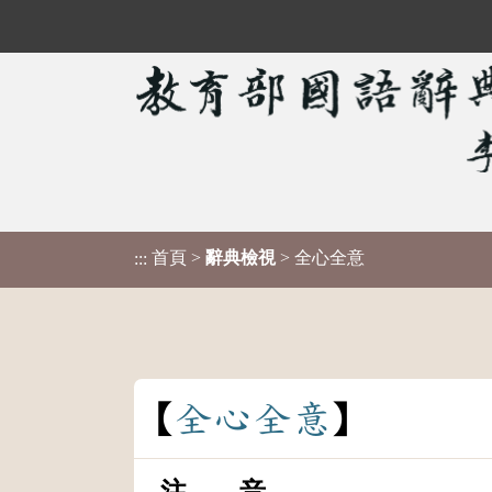
首頁
>
辭典檢視
> 全心全意
:::
全
心
全
意
注 音