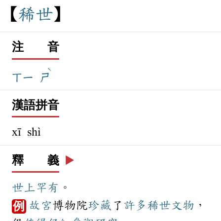
稀
世
注 音
ˋ
ㄒㄧ
ㄕ
漢語拼音
xī shì
釋 義
▶️
世上
罕有
。
故宮
博物院
珍藏
了
許多
稀世
文物
，
例