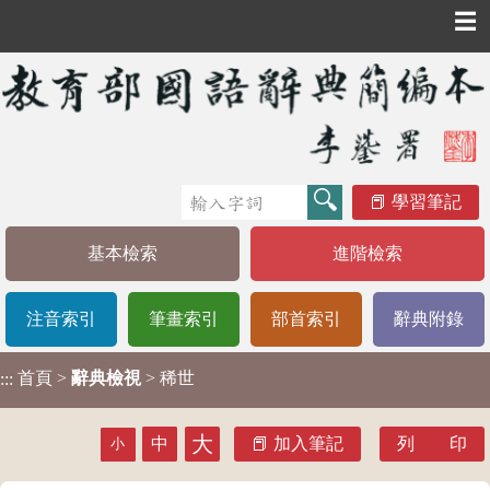
☰
學習筆記
基本檢索
進階檢索
注音索引
筆畫索引
部首索引
辭典附錄
首頁
>
辭典檢視
> 稀世
:::
大
中
加入筆記
列 印
小