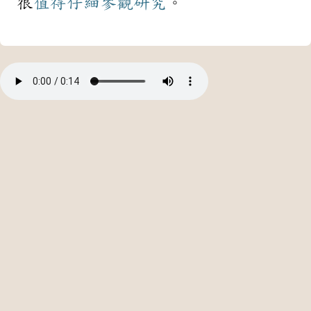
很
值得
仔細
參觀
研究
。