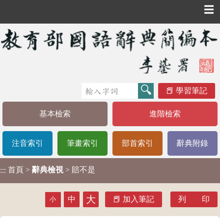
☰
學習筆記
基本檢索
進階檢索
注音索引
筆畫索引
部首索引
辭典附錄
首頁
>
辭典檢視
> 賠不是
:::
大
中
加入筆記
列 印
小