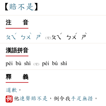
賠
不
是
注 音
ˊ
ˋ
ˋ
ˊ
ˊ
ˋ
ㄆㄟ
ㄅㄨ
ㄕ
ㄆㄟ
ㄅㄨ
ㄕ
(變)
漢語拼音
péi bù shì
péi bú shì
(變)
釋 義
道歉
。
他
連聲
賠不是
，倒令我
手足無措
。
例