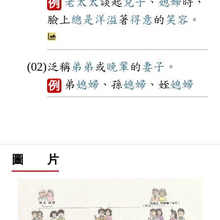
老太太
談起
兒子
、
媳婦
時，
例
臉上
總是
洋溢
著
得意
的
笑容
。
泛稱
弟弟
或
晚輩
的
妻子
。
弟
媳婦
、孫
媳婦
、姪
媳婦
例
圖 片