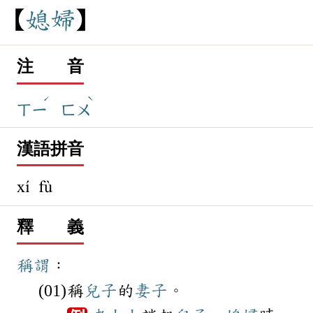
媳
婦
注 音
ˊ
ˋ
ㄒㄧ
ㄈㄨ
漢語拼音
xí fù
釋 義
稱謂
：
稱
兒子
的
妻子
。