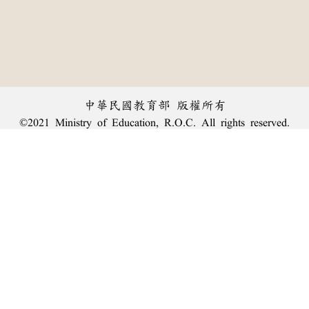
中華民國教育部 版權所有
©2021 Ministry of Education, R.O.C. All rights reserved.
︿
:::
個資法及隱私聲明
|
辭典公眾授權網
|
意見交流
|
網網相連
三峽總院區地址：新北市三峽區三樹路2號、
臺北院區地址：臺北市大安區和平東路一段179號、
回頂端
臺中院區地址：臺中市豐原區師範街67號
電話總機：
(02)7740-7890
、
傳真：(02)7740-7064、
TANet VoIP：9009-7890