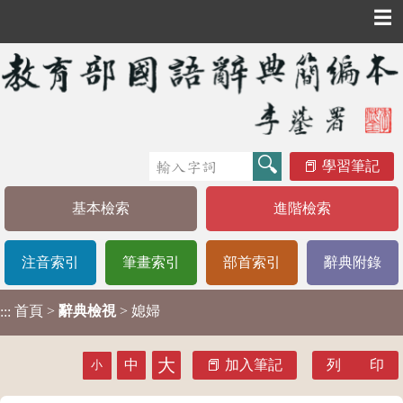
☰
學習筆記
基本檢索
進階檢索
注音索引
筆畫索引
部首索引
辭典附錄
首頁
>
辭典檢視
> 媳婦
:::
大
中
加入筆記
列 印
小