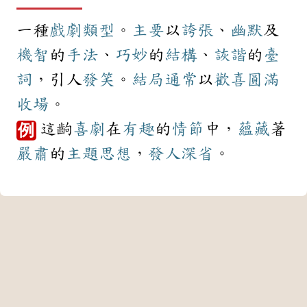
一種
戲劇
類型
。
主要
以
誇張
、
幽默
及
機智
的
手法
、
巧妙
的
結構
、
詼諧
的
臺
詞
，引人
發笑
。
結局
通常
以
歡喜
圓滿
收場
。
這齣
喜劇
在
有趣
的
情節
中，
蘊藏
著
例
嚴肅
的
主題
思想
，
發人深省
。