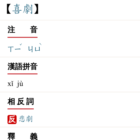
喜
劇
注 音
ˇ
ˋ
ㄒㄧ
ㄐㄩ
漢語拼音
xǐ jù
相 反 詞
悲劇
反
釋 義