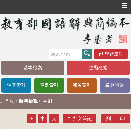
☰
學習筆記
基本檢索
進階檢索
注音索引
筆畫索引
部首索引
辭典附錄
首頁
>
辭典檢視
> 喜劇
:::
大
中
加入筆記
列 印
小