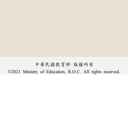
中華民國教育部 版權所有
©2021 Ministry of Education, R.O.C. All rights reserved.
︿
:::
個資法及隱私聲明
|
辭典公眾授權網
|
意見交流
|
網網相連
三峽總院區地址：新北市三峽區三樹路2號、
臺北院區地址：臺北市大安區和平東路一段179號、
回頂端