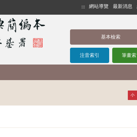
網站導覽
最新消息
:::
基本檢索
注音索引
筆畫索
小