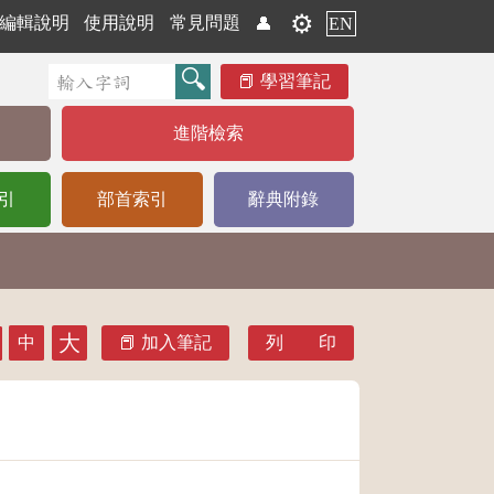
⚙️
編輯說明
使用說明
常見問題
👤
EN
學習筆記
進階檢索
引
部首索引
辭典附錄
大
中
加入筆記
列 印