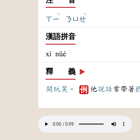
ˋ
ˋ
ㄒㄧ
ㄋㄩㄝ
漢語拼音
xì nüè
釋 義
▶️
開玩笑
。
他
說話
常帶著
例