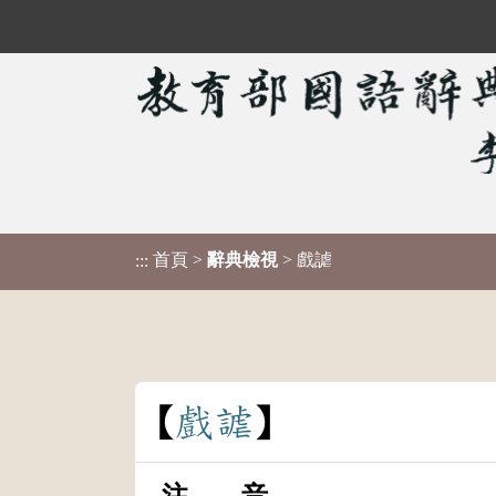
首頁
>
辭典檢視
> 戲謔
:::
戲
謔
注 音