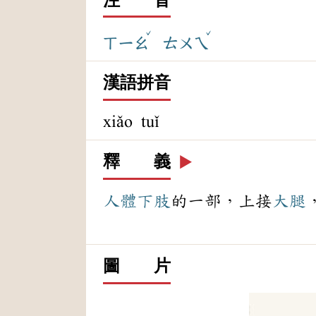
ˇ
ˇ
ㄒㄧㄠ
ㄊㄨㄟ
漢語拼音
xiǎo tuǐ
釋 義
▶️
人體
下肢
的一部，上接
大腿
圖 片