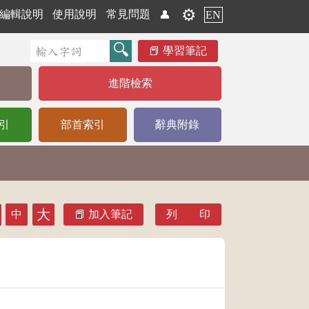
⚙️
編輯說明
使用說明
常見問題
👤
EN
學習筆記
進階檢索
引
部首索引
辭典附錄
大
中
加入筆記
列 印