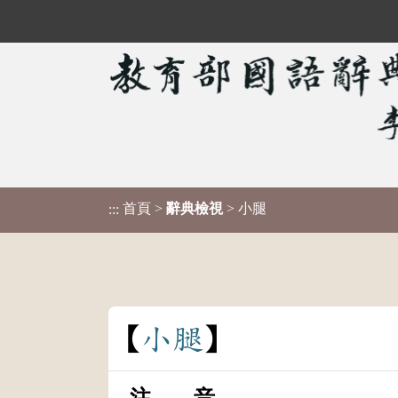
首頁
>
辭典檢視
> 小腿
:::
小
腿
注 音