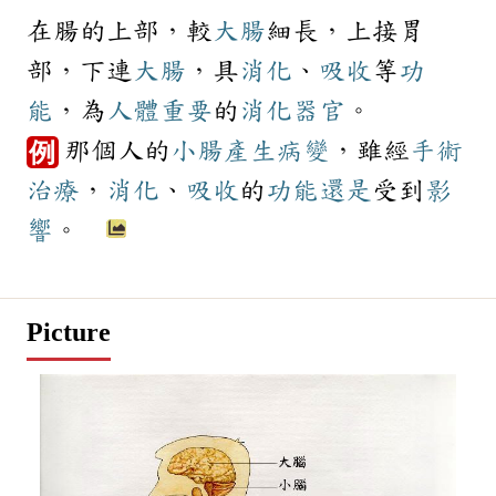
在腸的上部，較
大腸
細長，上接胃
部，下連
大腸
，具
消化
、
吸收
等
功
能
，為
人體
重要
的
消化器官
。
那個人的
小腸
產生
病變
，雖經
手術
例
治療
，
消化
、
吸收
的
功能
還是
受到
影
響
。
Picture