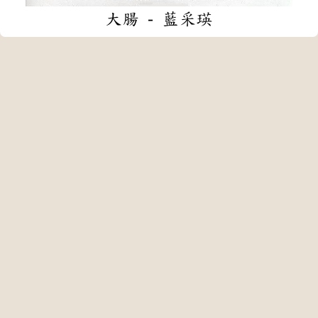
大腸 - 藍采瑛