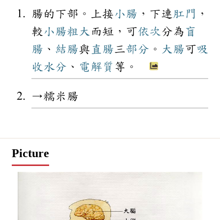
腸的下部。上接
小腸
，下連
肛門
，
較
小腸
粗大
而短，可
依次
分為
盲
腸
、
結腸
與
直腸
三
部分
。
大腸
可
吸
收
水分
、
電解質
等。
→糯米腸
Picture