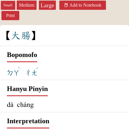
Large
Medium
Add to Notebook
Small
Print
大
腸
Bopomofo
ˋ
ˊ
ㄉㄚ
ㄔㄤ
Hanyu Pinyin
dà cháng
Interpretation