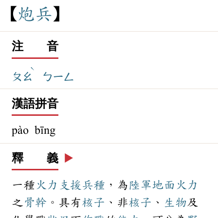
炮
兵
注 音
ˋ
ㄆㄠ
ㄅㄧㄥ
漢語拼音
pào bīng
釋 義
▶️
一種
火力
支援
兵種
，為
陸軍
地面
火力
之
骨幹
。具有
核子
、非
核子
、
生物
及