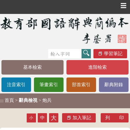
☰
學習筆記
基本檢索
進階檢索
注音索引
筆畫索引
部首索引
辭典附錄
首頁
>
辭典檢視
> 炮兵
:::
大
中
加入筆記
列 印
小