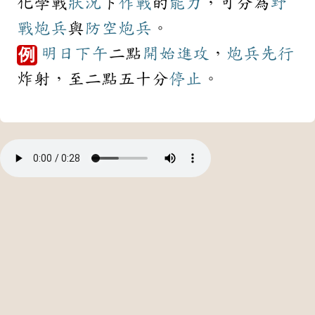
化學戰
狀況
下
作戰
的
能力
，可分為
野
戰
炮兵
與
防空
炮兵
。
明日
下午
二點
開始
進攻
，
炮兵
先行
例
炸射，至二點五十分
停止
。