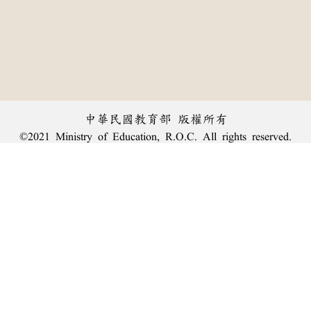
中華民國教育部 版權所有
©2021 Ministry of Education, R.O.C. All rights reserved.
︿
:::
個資法及隱私聲明
|
辭典公眾授權網
|
意見交流
|
網網相連
三峽總院區地址：新北市三峽區三樹路2號、
臺北院區地址：臺北市大安區和平東路一段179號、
回頂端
臺中院區地址：臺中市豐原區師範街67號
電話總機：
(02)7740-7890
、
傳真：(02)7740-7064、
TANet VoIP：9009-7890