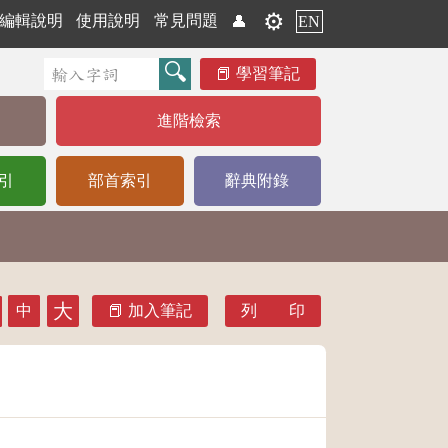
⚙️
編輯說明
使用說明
常見問題
👤
EN
學習筆記
進階檢索
引
部首索引
辭典附錄
大
中
加入筆記
列 印