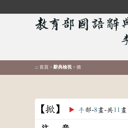
首頁
>
辭典檢視
> 掀
:::
掀
▶️
手
部-
8
畫-共
11
畫
注 音