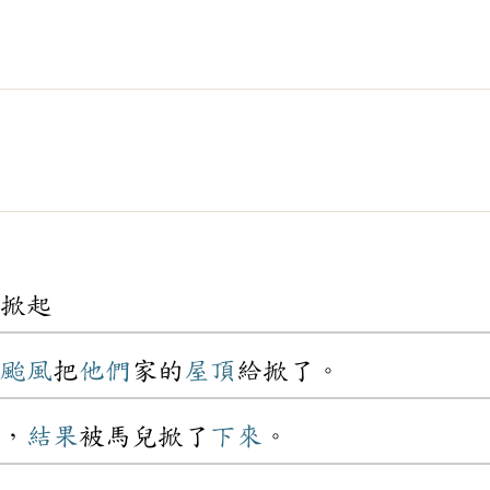
掀起
颱風
把
他們
家的
屋頂
給掀了。
，
結果
被馬兒掀了
下來
。