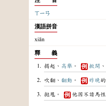
ㄒㄧㄢ
漢語拼音
xiān
釋 義
揭起、
高舉
。
掀開
、
例
吹翻、
翻動
。
昨晚
的
例
拋甩。
他因不諳馬性
例