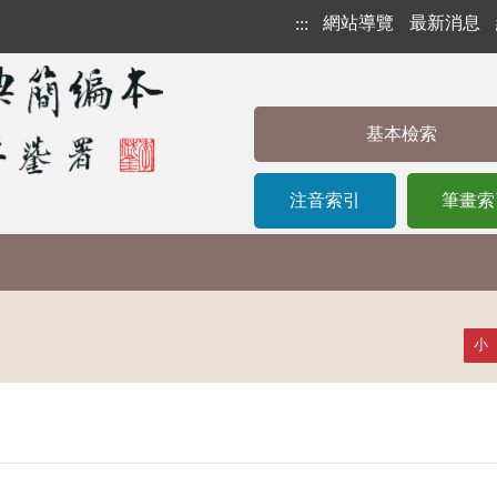
網站導覽
最新消息
:::
基本檢索
注音索引
筆畫索
小