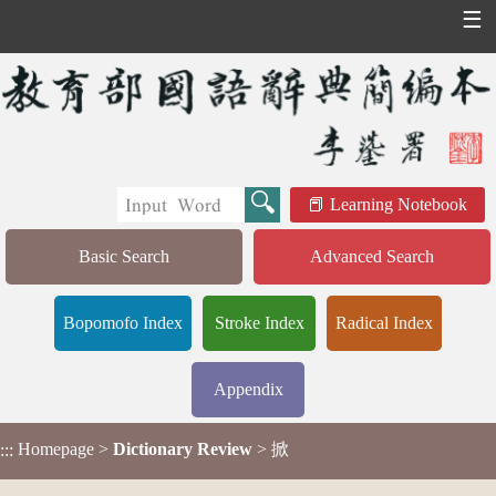
☰
Learning Notebook
Basic Search
Advanced Search
Bopomofo Index
Stroke Index
Radical Index
Appendix
Homepage
>
Dictionary Review
> 掀
:::