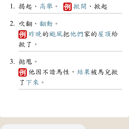
揭起、
高舉
。
掀開
、掀起
例
吹翻、
翻動
。
昨晚
的
颱風
把
他們
家的
屋頂
給
例
掀了。
拋甩。
他因不諳馬性，
結果
被馬兒掀
例
了
下來
。