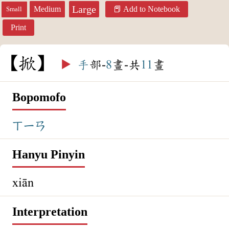
Large
Medium
Add to Notebook
Small
Print
掀
▶️
手
部-
8
畫-共
11
畫
Bopomofo
ㄒㄧㄢ
Hanyu Pinyin
xiān
Interpretation