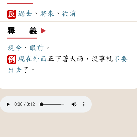
過去
、
將來
、
從前
反
釋 義
▶️
現今
、
眼前
。
現在
外面
正下著大雨，沒事就
不要
例
出去
了。