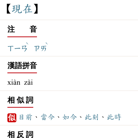
現
在
注 音
ˋ
ˋ
ㄒㄧㄢ
ㄗㄞ
漢語拼音
xiàn zài
相 似 詞
目前
、
當今
、
如今
、
此刻
、
此時
似
相 反 詞