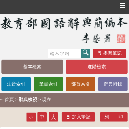
☰
學習筆記
基本檢索
進階檢索
注音索引
筆畫索引
部首索引
辭典附錄
首頁
>
辭典檢視
> 現在
:::
大
中
加入筆記
列 印
小