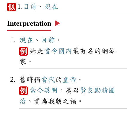
1.
目前
、
現在
似
Interpretation
▶️
現在
、
目前
。
她是
當今
國內
最有名的鋼琴
例
家。
舊時稱
當代
的
皇帝
。
當今
英明
，廣召
賢良
勵精圖
例
治
，實為我朝之福。