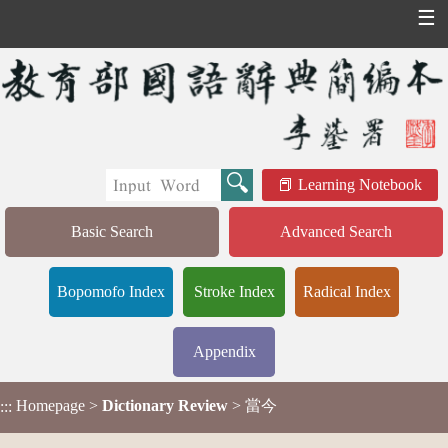
☰
Learning Notebook
Basic Search
Advanced Search
Bopomofo Index
Stroke Index
Radical Index
Appendix
Homepage
>
Dictionary Review
> 當今
:::