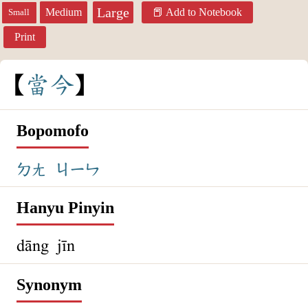
Large
Medium
Add to Notebook
Small
Print
當
今
Bopomofo
ㄉㄤ
ㄐㄧㄣ
Hanyu Pinyin
dāng jīn
Synonym