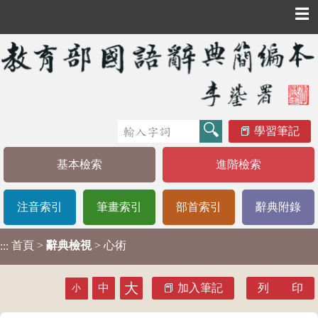
☰
學習筆記
基本檢索
進階檢索
注音索引
筆畫索引
部首索引
辭典附錄
首頁
>
辭典檢視
> 心術
:::
大
中
加入筆記
列 印
小