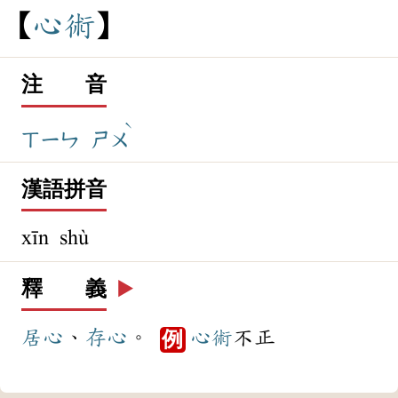
心
術
注 音
ˋ
ㄒㄧㄣ
ㄕㄨ
漢語拼音
xīn shù
釋 義
▶️
居心
、
存心
。
心術
不正
例