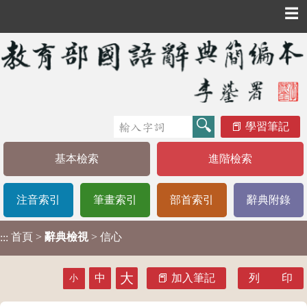
☰
學習筆記
基本檢索
進階檢索
注音索引
筆畫索引
部首索引
辭典附錄
首頁
>
辭典檢視
> 信心
:::
大
中
加入筆記
列 印
小