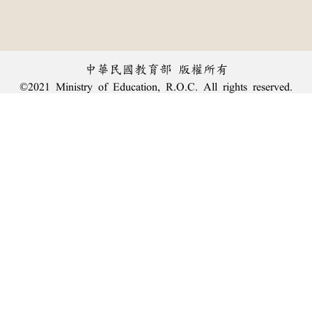
中華民國教育部 版權所有
©2021 Ministry of Education, R.O.C. All rights reserved.
︿
:::
個資法及隱私聲明
|
辭典公眾授權網
|
意見交流
|
網網相連
三峽總院區地址：新北市三峽區三樹路2號、
臺北院區地址：臺北市大安區和平東路一段179號、
回頂端
臺中院區地址：臺中市豐原區師範街67號
電話總機：
(02)7740-7890
、
傳真：(02)7740-7064、
TANet VoIP：9009-7890
線上人數: 5043
累積總人次: 239,925,705