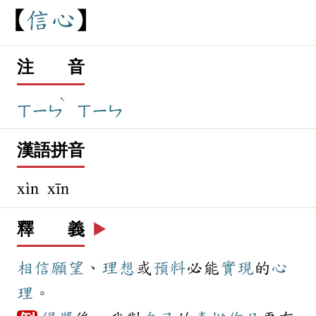
信
心
注 音
ˋ
ㄒㄧㄣ
ㄒㄧㄣ
漢語拼音
xìn xīn
釋 義
▶️
相信
願望
、
理想
或
預料
必能
實現
的
心
理
。