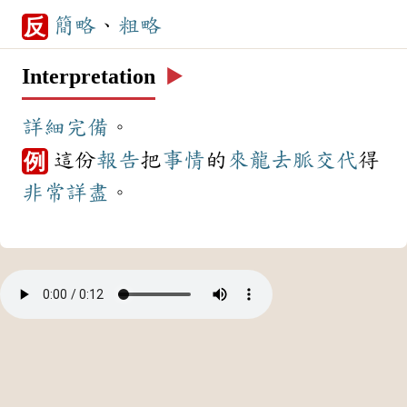
簡略
、
粗略
反
Interpretation
▶️
詳細
完備
。
這份
報告
把
事情
的
來龍去脈
交代
得
例
非常
詳盡
。