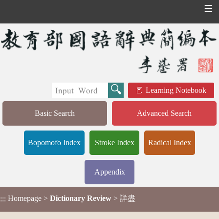
☰
Learning Notebook
Basic Search
Advanced Search
Bopomofo Index
Stroke Index
Radical Index
Appendix
Homepage
>
Dictionary Review
> 詳盡
:::