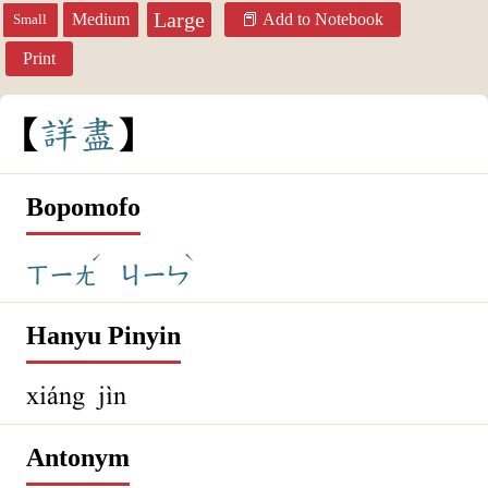
Large
Medium
Add to Notebook
Small
Print
詳
盡
Bopomofo
ˊ
ˋ
ㄒㄧㄤ
ㄐㄧㄣ
Hanyu Pinyin
xiáng jìn
Antonym