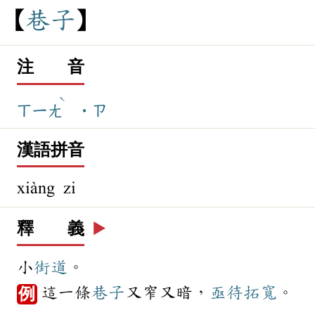
巷
子
注 音
ˋ
ㄒㄧㄤ
˙ㄗ
漢語拼音
xiàng zi
釋 義
▶️
小
街道
。
這一條
巷子
又窄又暗，
亟待
拓寬
。
例