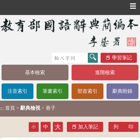
☰
學習筆記
基本檢索
進階檢索
注音索引
筆畫索引
部首索引
辭典附錄
首頁
>
辭典檢視
> 巷子
:::
大
中
加入筆記
列 印
小